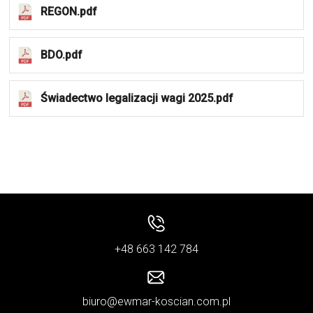
REGON.pdf
BDO.pdf
Świadectwo legalizacji wagi 2025.pdf
+48 663 142 784
biuro@ewmar-koscian.com.pl